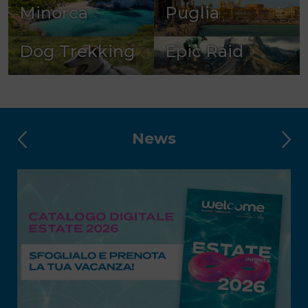
Minorca
Puglia
Dog Trekking
Epic Raid
News
INTELLIGENZA ARTIFICIALE O AGENZIA
INTELLIGENTE?